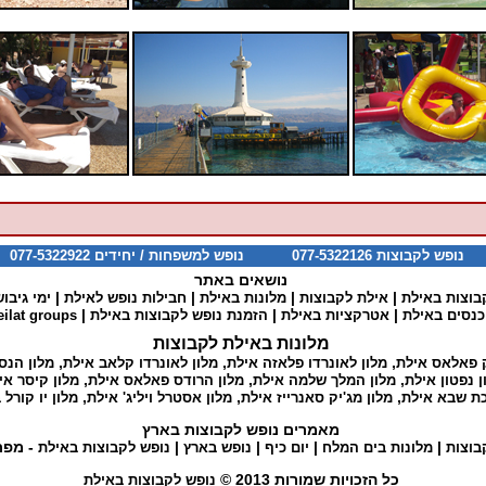
נופש לקבוצות 077-5322126 נופש למשפחות / יחידים 077-5322922
נושאים באתר
|
|
|
|
בוצות באילת
אילת לקבוצות
מלונות באילת
חבילות נופש לאילת
ימי גיבו
|
|
|
כנסים באילת
אטרקציות באילת
הזמנת נופש לקבוצות באילת
eilat groups
מלונות באילת לקבוצות
,
,
,
ק פאלאס אילת
מלון לאונרדו פלאזה אילת
מלון לאונרדו קלאב אילת
מלון הנס
,
,
,
ן נפטון אילת
מלון המלך שלמה אילת
מלון הרודס פאלאס אילת
מלון קיסר אי
,
,
,
כת שבא אילת
מלון מג'יק סאנרייז אילת
מלון אסטרל ויליג' אילת
מלון יו קורל
מאמרים נופש לקבוצות בארץ
|
|
|
|
- מפת
בוצות
מלונות בים המלח
יום כיף
נופש בארץ
נופש לקבוצות באילת
כל הזכויות שמורות 2013 ©
נופש לקבוצות באילת