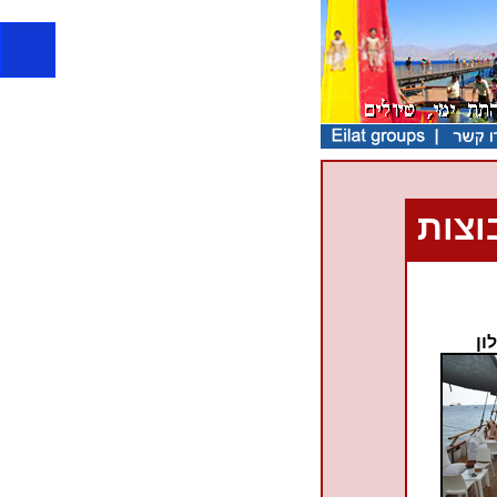
וצות
ון