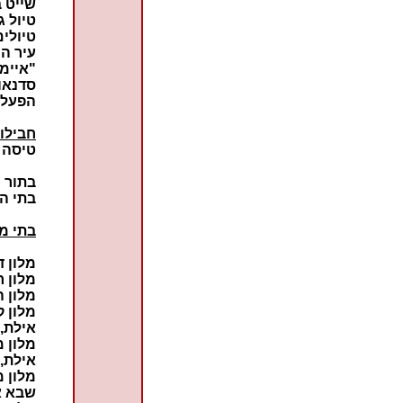
שייט ב
טיול ג
טיולים
עיר ה
"איימק
סדנאו
הפעלו
חבילו
טיסה ו
בתור ח
בתי המ
בתי מל
מלון ד
מלון ר
מלון ה
מלון ק
אילת,
מלון מ
אילת,
מלון מ
שבא א